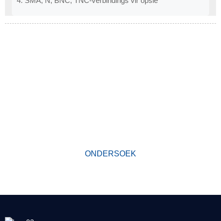
4. SMA, N, BNC, TNC-verbindings vir opsie
HOEKOM ONS KIES
Sedert sy stigting het ons fabriek eersteklasprodukte ontwikkel
volgens die beginsel
van kwaliteit eerste. Ons produkte het 'n uitstekende reputasie in
die bedryf en waardevolle vertroue onder nuwe en ou kliënte
verwerf.
ONDERSOEK