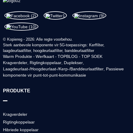
© Kopiereg - 2026: Alle regte voorbehou.
Sterk aanbevole komponente vir 5G-toepassings: Kerffilter,
laagdeurlaatfilter, hoogdeurlaatfilter, banddeurlaatfilter
Warm Produkte
Werfkaart
TOPBLOG
TOP SOEK
-
-
-
Kragverdeler
Rigtingkoppelaar
Duplekser
,
,
,
Laagdeurlaat-/Hoogdeurlaat-/Kerp-/Banddeurlaatfilter
Passiewe
,
komponente vir punt-tot-punt-kommunikasie
PRODUKTE
Kragverdeler
Rigtingkoppelaar
Hibriede koppelaar