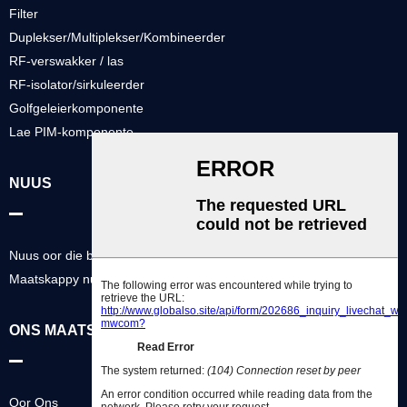
Filter
Duplekser/Multiplekser/Kombineerder
RF-verswakker / las
RF-isolator/sirkuleerder
Golfgeleierkomponente
Lae PIM-komponente
NUUS
Nuus oor die bedryf
Maatskappy nuus
ONS MAATSKAPPY
Oor Ons