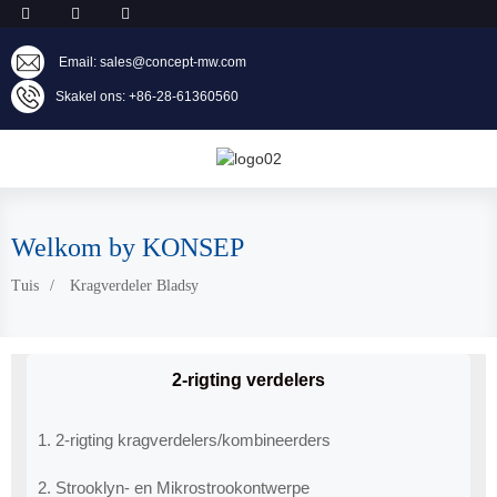
Email: sales@concept-mw.com
Skakel ons: +86-28-61360560
Welkom by KONSEP
Tuis
Kragverdeler Bladsy
2-rigting verdelers
1. 2-rigting kragverdelers/kombineerders
2. Strooklyn- en Mikrostrookontwerpe