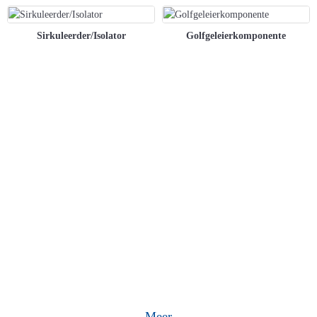
Sirkuleerder/Isolator
Golfgeleierkomponente
Innovasie Lei Vordering
Tegnologie Bring 'n Superverbonde En
Wonderlike Intelligente Wêreld
Meer