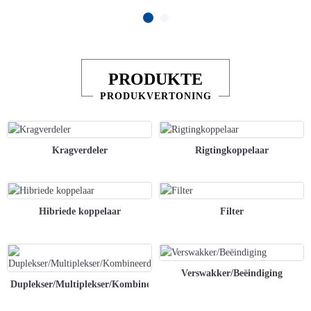
in die mark gebruik word, van GS tot 50 GHz in verskillende
bandwydtes.
PRODUKTE
PRODUKVERTONING
Kragverdeler
Rigtingkoppelaar
Hibriede koppelaar
Filter
Verswakker/Beëindiging
Duplekser/Multiplekser/Kombineerder