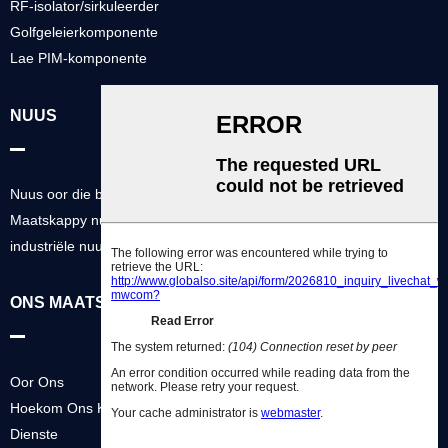
RF-isolator/sirkuleerder
Golfgeleierkomponente
Lae PIM-komponente
NUUS
Nuus oor die bedryf
Maatskappy nuus
industriële nuus
ONS MAATSKAPPY
Oor Ons
Hoekom Ons Kies
Dienste