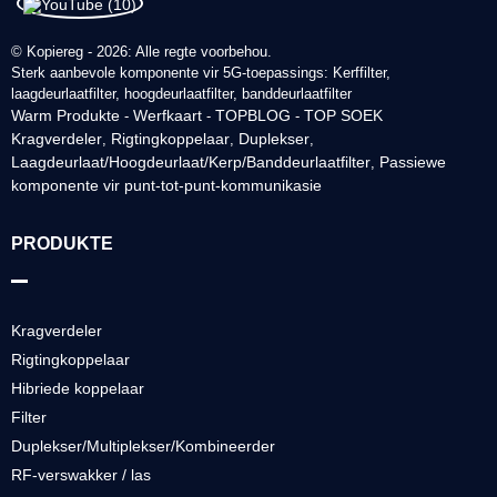
© Kopiereg - 2026: Alle regte voorbehou.
Sterk aanbevole komponente vir 5G-toepassings: Kerffilter,
laagdeurlaatfilter, hoogdeurlaatfilter, banddeurlaatfilter
Warm Produkte
Werfkaart
TOPBLOG
TOP SOEK
-
-
-
Kragverdeler
Rigtingkoppelaar
Duplekser
,
,
,
Laagdeurlaat/Hoogdeurlaat/Kerp/Banddeurlaatfilter
Passiewe
,
komponente vir punt-tot-punt-kommunikasie
PRODUKTE
Kragverdeler
Rigtingkoppelaar
Hibriede koppelaar
Filter
Duplekser/Multiplekser/Kombineerder
RF-verswakker / las