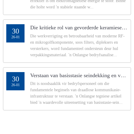
effektief is om elektromagnetiese energie te stoor. Binne
die holte word 'n stabiele staande w...
Die kritieke rol van gevorderde keramiese substrate in volgende-generasie RF/mikrogolfkomponente
30
Die werkverrigting en betroubaarheid van moderne RF-
26-01
en mikrogolfkomponente, soos filters, dipleksers en
versterkers, word fundamenteel ondersteun deur hul
verpakkingsmateriaal. 'n Onlangse bedryfsanalise...
Verstaan ​​van basisstasie seindekking en veiligheidsstandaarde
30
Dit is noodsaaklik vir bedryfspersoneel om die
26-01
fundamentele beginsels van draadlose kommunikasie-
infrastruktuur te verstaan. 'n Onlangse tegniese artikel
bied 'n waardevolle uiteensetting van basisstasie-sein...