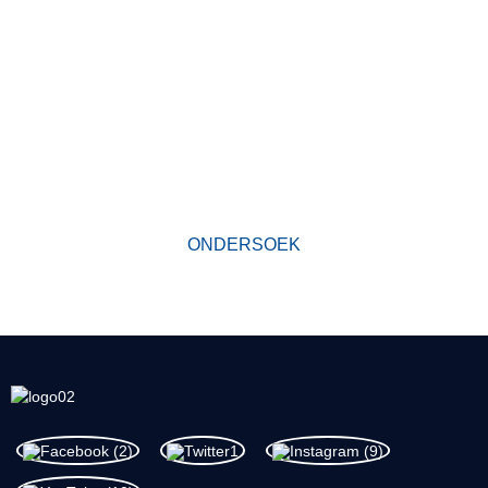
HOEKOM ONS KIES
Sedert sy stigting het ons fabriek eersteklasprodukte ontwikkel
volgens die beginsel
van kwaliteit eerste. Ons produkte het 'n uitstekende reputasie in
die bedryf en waardevolle vertroue onder nuwe en ou kliënte
verwerf.
ONDERSOEK