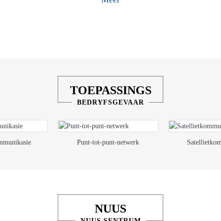
TOEPASSINGS
BEDRYFSGEVAAR
mmunikasie
Punt-tot-punt-netwerk
Satellietko
NUUS
NUUS SENTRUM