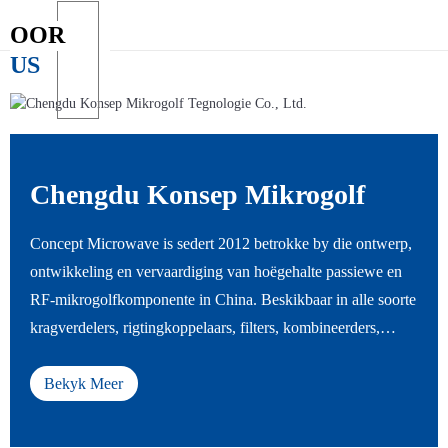
OOR
US
Chengdu Konsep Mikrogolf
Tegnologie Co., Ltd.
Concept Microwave is sedert 2012 betrokke by die ontwerp,
ontwikkeling en vervaardiging van hoëgehalte passiewe en
RF-mikrogolfkomponente in China. Beskikbaar in alle soorte
kragverdelers, rigtingkoppelaars, filters, kombineerders,
dupleksers, las- en verswakkers, isolators en sirkuleerders, en
nog baie meer. Ons produkte is spesifiek ontwerp vir gebruik
Bekyk Meer
in verskillende omgewings- en temperatuuruiterstes, wat alle
standaard- en gewilde bande (3G, 4G, 5G) dek wat algemeen