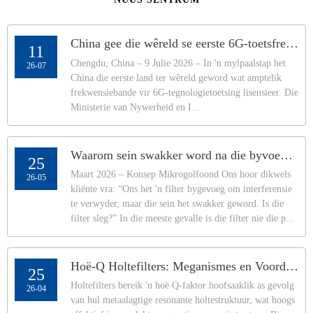
China gee die wêreld se eerste 6G-toetsfrekwensies toe, kommersiële gebruik word verwag
11
Chengdu, China – 9 Julie 2026 – In 'n mylpaalstap het
26-07
China die eerste land ter wêreld geword wat amptelik
frekwensiebande vir 6G-tegnologietoetsing lisensieer. Die
Ministerie van Nywerheid en I...
Waarom sein swakker word na die byvoeging van 'n filter – Ingenieursinsigte van Concept Microwave
25
Maart 2026 – Konsep Mikrogolfoond Ons hoor dikwels
26-05
kliënte vra: “Ons het 'n filter bygevoeg om interferensie
te verwyder, maar die sein het swakker geword. Is die
filter sleg?” In die meeste gevalle is die filter nie die p...
Hoë-Q Holtefilters: Meganismes en Voordele
25
Holtefilters bereik 'n hoë Q-faktor hoofsaaklik as gevolg
26-04
van hul metaalagtige resonante holtestruktuur, wat hoogs