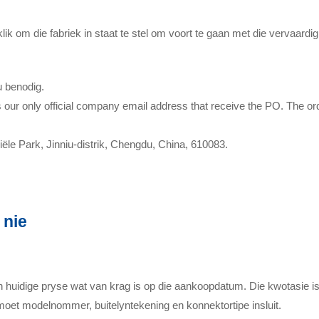
ik om die fabriek in staat te stel om voort te gaan met die vervaard
u benodig.
ur only official company email address that receive the PO. The order
le Park, Jinniu-distrik, Chengdu, China, 610083.
 nie
 huidige pryse wat van krag is op die aankoopdatum. Die kwotasie is 
oet modelnommer, buitelyntekening en konnektortipe insluit.