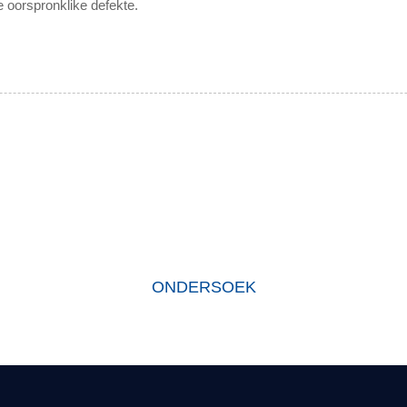
e oorspronklike defekte.
HOEKOM ONS KIES
sy stigting het ons fabriek eersteklasprodukte ontwikkel volgens die 
te het 'n uitstekende reputasie in die bedryf en waardevolle vertroue 
ONDERSOEK