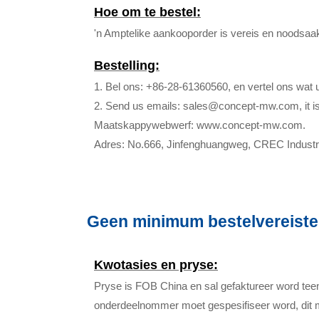
Hoe om te bestel:
'n Amptelike aankooporder is vereis en noodsaakl
Bestelling:
1. Bel ons: +86-28-61360560, en vertel ons wat 
2. Send us emails: sales@concept-mw.com, it is o
Maatskappywebwerf: www.concept-mw.com.
Adres: No.666, Jinfenghuangweg, CREC Industrië
Geen minimum bestelvereiste
Kwotasies en pryse:
Pryse is FOB China en sal gefaktureer word teen
onderdeelnommer moet gespesifiseer word, dit m