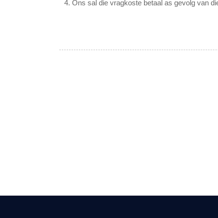
4. Ons sal die vragkoste betaal as gevolg van di
Sedert 
van kwaliteit eerste. Ons produk