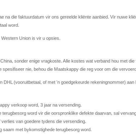
ae na die faktuurdatum vir ons gereelde kliënte aanbied. Vir nuwe kli
taal word.
 Western Union is vir u opsies.
hina, sonder enige vragkoste. Alle kostes wat verband hou met die v
ode spesifiseer nie, behou die Maatskappy die reg voor om die vervoer
 DHL (vooruitbetaal, of met 'n goedgekeurde rekeningnommer) aan kl
appy verkoop word, 3 jaar na versending.
terugbesorg word vir die oorspronklike defekte daarvan, sal vervang,
of verlies van goedere tydens die versending.
king saam met bykomstighede terugbesorg word.