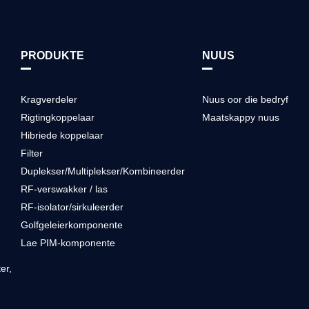
PRODUKTE
NUUS
Kragverdeler
Nuus oor die bedryf
Rigtingkoppelaar
Maatskappy nuus
Hibriede koppelaar
Filter
Duplekser/Multiplekser/Kombineerder
RF-verswakker / las
RF-isolator/sirkuleerder
Golfgeleierkomponente
Lae PIM-komponente
er
,