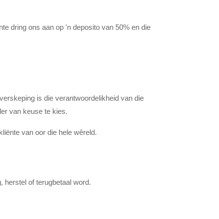
ënte dring ons aan op 'n deposito van 50% en die
erskeping is die verantwoordelikheid van die
der van keuse te kies.
iënte van oor die hele wêreld.
 herstel of terugbetaal word.