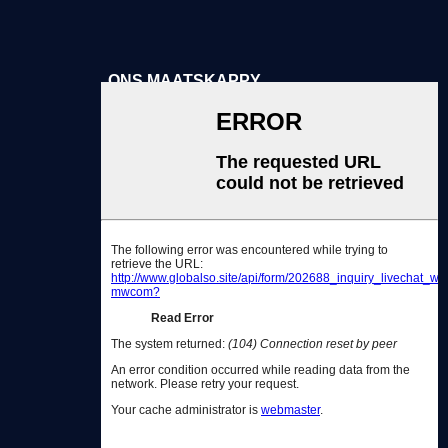
ONS MAATSKAPPY
Oor Ons
Hoekom Ons Kies
Dienste
Kontak Ons