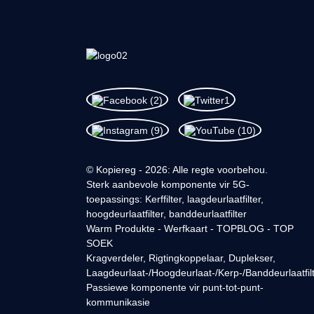
© Kopiereg - 2026: Alle regte voorbehou.
Sterk aanbevole komponente vir 5G-
toepassings: Kerffilter, laagdeurlaatfilter,
hoogdeurlaatfilter, banddeurlaatfilter
Warm Produkte
-
Werfkaart
-
TOPBLOG
-
TOP
SOEK
Kragverdeler
,
Rigtingkoppelaar
,
Duplekser
,
Laagdeurlaat-/Hoogdeurlaat-/Kerp-/Banddeurlaatfilt
Passiewe komponente vir punt-tot-punt-
kommunikasie