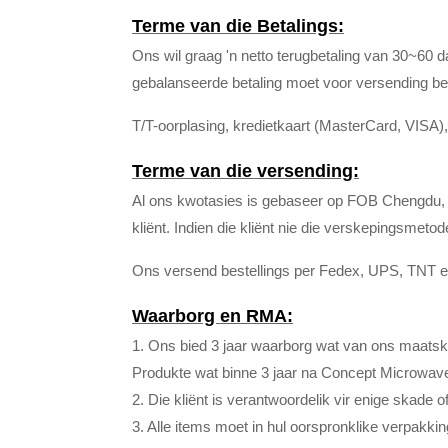
Terme van die Betalings:
Ons wil graag 'n netto terugbetaling van 30~60 d
gebalanseerde betaling moet voor versending be
T/T-oorplasing, kredietkaart (MasterCard, VISA),
Terme van die versending:
Al ons kwotasies is gebaseer op FOB Chengdu, C
kliënt. Indien die kliënt nie die verskepingsmet
Ons versend bestellings per Fedex, UPS, TNT en
Waarborg en RMA:
1. Ons bied 3 jaar waarborg wat van ons maatsk
Produkte wat binne 3 jaar na Concept Microwave 
2. Die kliënt is verantwoordelik vir enige skade 
3. Alle items moet in hul oorspronklike verpak