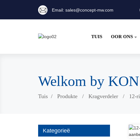
Email: sales@concept-mw.com
TUIS
OOR ONS
Welkom by KO
Tuis
Produkte
Kragverdeler
12-r
Kategorieë