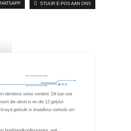
HATSAPP
STUUR E-POS AAN ONS
en identiese seine verdeel. Dit kan ook
rt die uitset is en die 12 gelyke
rd wyd gebruik in draadlose stelsels om
en breëbandkonfigurasies, wat