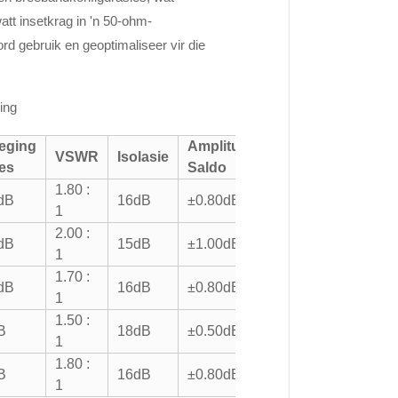
tt insetkrag in 'n 50-ohm-
ord gebruik en geoptimaliseer vir die
ing
eging
Amplitude
Fase
VSWR
Isolasie
ies
Saldo
Saldo
1.80 :
dB
16dB
±0.80dB
±8°
1
2.00 :
dB
15dB
±1.00dB
±10°
1
1.70 :
dB
16dB
±0.80dB
±8°
1
1.50 :
B
18dB
±0.50dB
±10°
1
1.80 :
B
16dB
±0.80dB
±10°
1