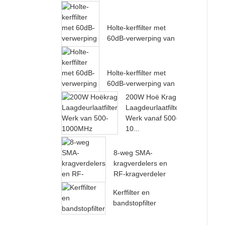
27000MH...
Holte-kerffilter met
60dB-verwerping van
24000MH...
Holte-kerffilter met
60dB-verwerping van
22000MH...
200W Hoë Krag
Laagdeurlaatfilter
Werk vanaf 500-
10...
8-weg SMA-
kragverdelers en
RF-kragverdeler
Kerffilter en
bandstopfilter