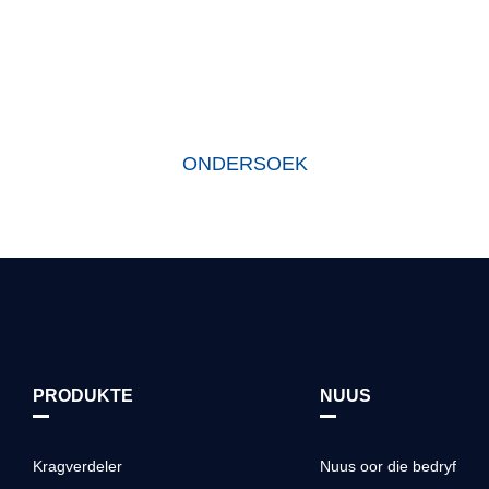
HOEKOM ONS KIES
sy stigting het ons fabriek eersteklasprodukte ontwikkel volgens die 
te het 'n uitstekende reputasie in die bedryf en waardevolle vertroue 
ONDERSOEK
PRODUKTE
NUUS
Kragverdeler
Nuus oor die bedryf