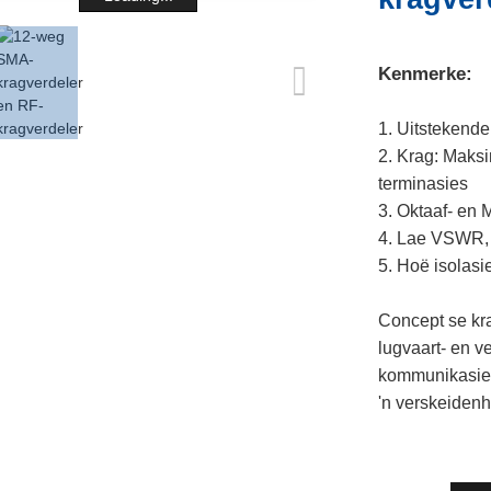
Kenmerke:
1. Uitstekend
2. Krag: Maks
terminasies
3. Oktaaf- en 
4. Lae VSWR, k
5. Hoë isolasi
Concept se kr
lugvaart- en v
kommunikasiet
'n verskeiden