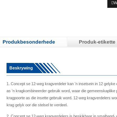
W
Produkbesonderhede
Produk-etikette
Beskrywing
1. Concept se 12-weg kragverdeler kan 'n insetsein in 12 gelyke 
as 'n kragkombineerder gebruik word, waar die gemeenskaplike poo
kragpoorte as die insette gebruik word. 12-weg kragverdelers wo
krag gelyk oor die stelsel te verdeel.
2. Concept se 12-weg kragverdelers is beskikbaar in smalband- 