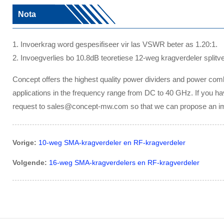
Nota
1. Invoerkrag word gespesifiseer vir las VSWR beter as 1.20:1.
2. Invoegverlies bo 10.8dB teoretiese 12-weg kragverdeler splitve
Concept offers the highest quality power dividers and power com
applications in the frequency range from DC to 40 GHz. If you h
request to sales@concept-mw.com so that we can propose an im
Vorige:
10-weg SMA-kragverdeler en RF-kragverdeler
Volgende:
16-weg SMA-kragverdelers en RF-kragverdeler