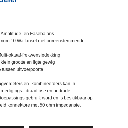
e Amplitude- en Fasebalans
imum 10 Watt-inset met ooreenstemmende
Multi-oktaaf-frekwensiedekking
lein grootte en ligte gewig
e tussen uitvoerpoorte
agverdelers en -kombineerders kan in
erdedigings-, draadlose en bedrade
oepassings gebruik word en is beskikbaar op
heid konnektore met 50 ohm impedansie.