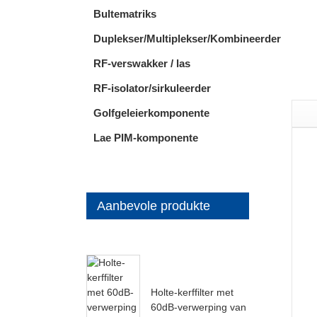
Bultematriks
Duplekser/Multiplekser/Kombineerder
RF-verswakker / las
RF-isolator/sirkuleerder
Golfgeleierkomponente
Lae PIM-komponente
Aanbevole produkte
Holte-kerffilter met
60dB-verwerping van