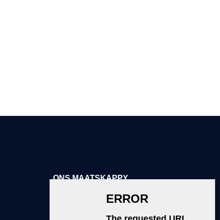
beginsel
onder nuwe en ou kliënte verwerf.
ONS MAATSKAPPY
Oor Ons