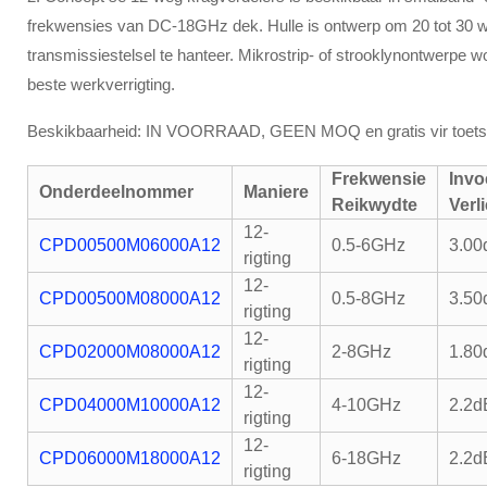
frekwensies van DC-18GHz dek. Hulle is ontwerp om 20 tot 30 wa
transmissiestelsel te hanteer. Mikrostrip- of strooklynontwerpe w
beste werkverrigting.
Beskikbaarheid: IN VOORRAAD, GEEN MOQ en gratis vir toets
Frekwensie
Invo
Onderdeelnommer
Maniere
Reikwydte
Verl
12-
CPD00500M06000A12
0.5-6GHz
3.00
rigting
12-
CPD00500M08000A12
0.5-8GHz
3.50
rigting
12-
CPD02000M08000A12
2-8GHz
1.80
rigting
12-
CPD04000M10000A12
4-10GHz
2.2d
rigting
12-
CPD06000M18000A12
6-18GHz
2.2d
rigting