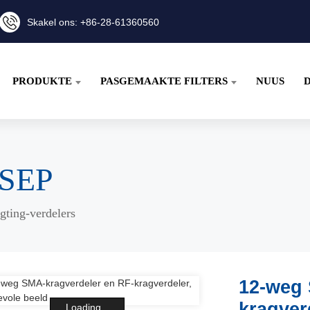
Skakel ons: +86-28-61360560
PRODUKTE
PASGEMAAKTE FILTERS
NUUS
NSEP
igting-verdelers
12-weg 
kragver
Loading...