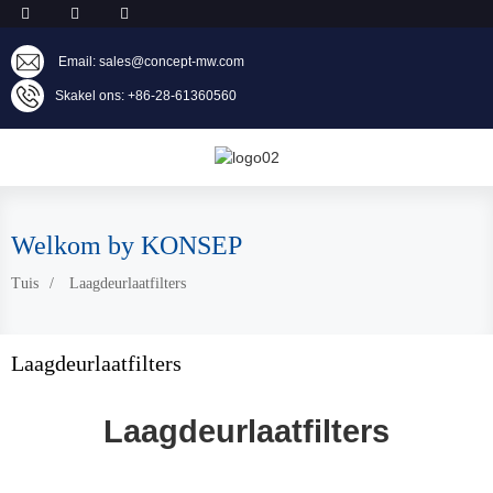
Email: sales@concept-mw.com
Skakel ons: +86-28-61360560
Welkom by KONSEP
Tuis
Laagdeurlaatfilters
Laagdeurlaatfilters
Laagdeurlaatfilters