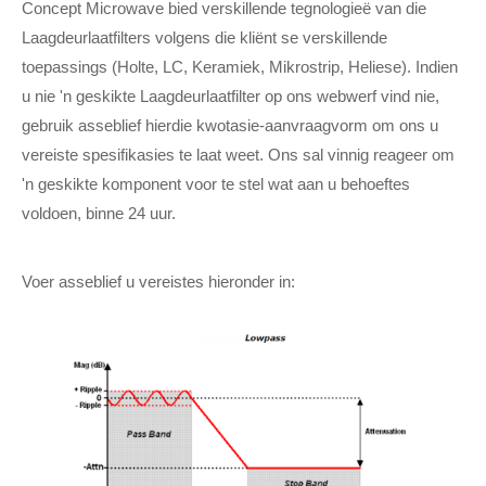
Concept Microwave bied verskillende tegnologieë van die
Laagdeurlaatfilters volgens die kliënt se verskillende
toepassings (Holte, LC, Keramiek, Mikrostrip, Heliese). Indien
u nie 'n geskikte Laagdeurlaatfilter op ons webwerf vind nie,
gebruik asseblief hierdie kwotasie-aanvraagvorm om ons u
vereiste spesifikasies te laat weet. Ons sal vinnig reageer om
'n geskikte komponent voor te stel wat aan u behoeftes
voldoen, binne 24 uur.
Voer asseblief u vereistes hieronder in: