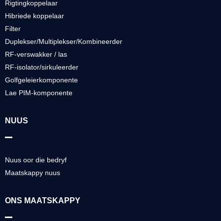
Rigtingkoppelaar
Hibriede koppelaar
Filter
Duplekser/Multiplekser/Kombineerder
RF-verswakker / las
RF-isolator/sirkuleerder
Golfgeleierkomponente
Lae PIM-komponente
NUUS
Nuus oor die bedryf
Maatskappy nuus
ONS MAATSKAPPY