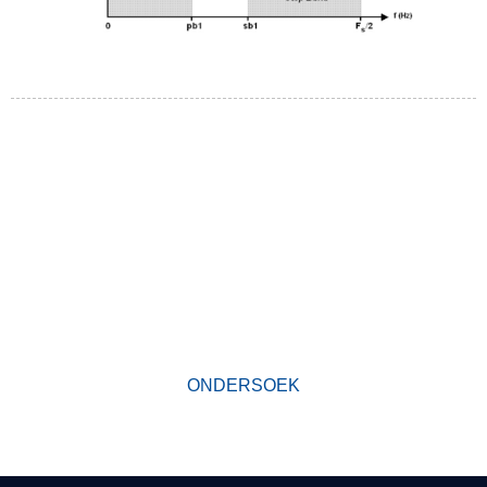
HOEKOM ONS KIES
Sedert sy stigting het ons fabriek eersteklasprodukte ontwikkel
volgens die beginsel
van kwaliteit eerste. Ons produkte het 'n uitstekende reputasie in
die bedryf en waardevolle vertroue onder nuwe en ou kliënte
verwerf.
ONDERSOEK