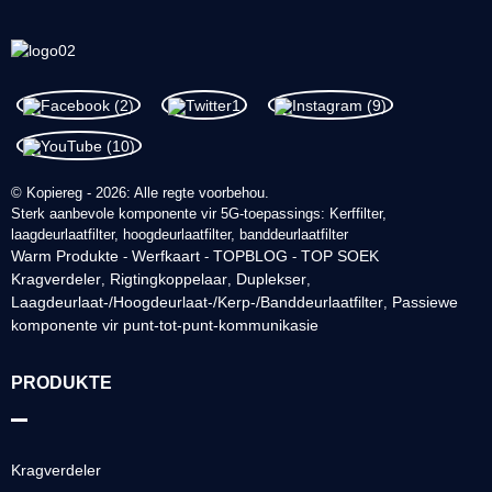
© Kopiereg - 2026: Alle regte voorbehou.
Sterk aanbevole komponente vir 5G-toepassings: Kerffilter,
laagdeurlaatfilter, hoogdeurlaatfilter, banddeurlaatfilter
Warm Produkte
Werfkaart
TOPBLOG
TOP SOEK
-
-
-
Kragverdeler
Rigtingkoppelaar
Duplekser
,
,
,
Laagdeurlaat-/Hoogdeurlaat-/Kerp-/Banddeurlaatfilter
Passiewe
,
komponente vir punt-tot-punt-kommunikasie
PRODUKTE
Kragverdeler