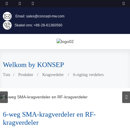
Email: sales@concept-mw.com
Skakel ons: +86-28-61360560
Welkom by KONSEP
Tuis
Produkte
Kragverdeler
6-rigting verdelers
6-weg SMA-kragverdeler en RF-
kragverdeler