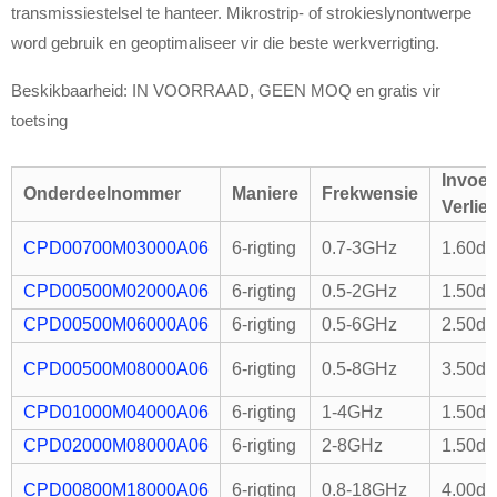
transmissiestelsel te hanteer. Mikrostrip- of strokieslynontwerpe
word gebruik en geoptimaliseer vir die beste werkverrigting.
Beskikbaarheid: IN VOORRAAD, GEEN MOQ en gratis vir
toetsing
Invoe
Onderdeelnommer
Maniere
Frekwensie
Verlie
CPD00700M03000A06
6-rigting
0.7-3GHz
1.60d
CPD00500M02000A06
6-rigting
0.5-2GHz
1.50d
CPD00500M06000A06
6-rigting
0.5-6GHz
2.50d
CPD00500M08000A06
6-rigting
0.5-8GHz
3.50d
CPD01000M04000A06
6-rigting
1-4GHz
1.50d
CPD02000M08000A06
6-rigting
2-8GHz
1.50d
CPD00800M18000A06
6-rigting
0.8-18GHz
4.00d