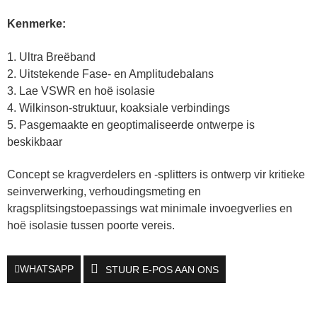
Kenmerke:
1. Ultra Breëband
2. Uitstekende Fase- en Amplitudebalans
3. Lae VSWR en hoë isolasie
4. Wilkinson-struktuur, koaksiale verbindings
5. Pasgemaakte en geoptimaliseerde ontwerpe is
beskikbaar
Concept se kragverdelers en -splitters is ontwerp vir kritieke
seinverwerking, verhoudingsmeting en
kragsplitsingstoepassings wat minimale invoegverlies en
hoë isolasie tussen poorte vereis.
WHATSAPP
STUUR E-POS AAN ONS