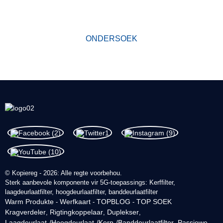
die bedryf en waardevolle vertroue onder nuwe en ou kliënte
verwerf.
ONDERSOEK
© Kopiereg - 2026: Alle regte voorbehou.
Sterk aanbevole komponente vir 5G-toepassings: Kerffilter,
laagdeurlaatfilter, hoogdeurlaatfilter, banddeurlaatfilter
Warm Produkte
Werfkaart
TOPBLOG
TOP SOEK
-
-
-
Kragverdeler
Rigtingkoppelaar
Duplekser
,
,
,
Laagdeurlaat-/Hoogdeurlaat-/Kerp-/Banddeurlaatfilter
Passiewe
,