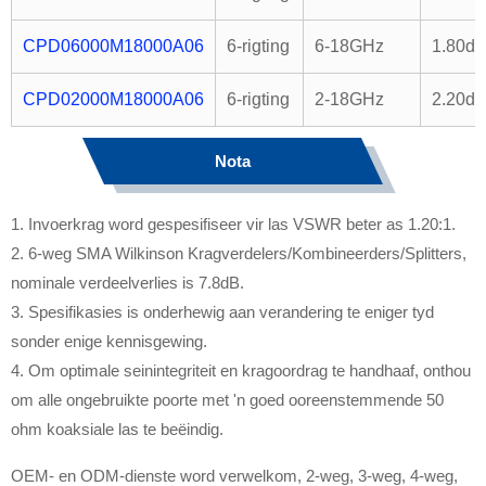
CPD06000M18000A06
6-rigting
6-18GHz
1.80d
CPD02000M18000A06
6-rigting
2-18GHz
2.20d
Nota
1. Invoerkrag word gespesifiseer vir las VSWR beter as 1.20:1.
2. 6-weg SMA Wilkinson Kragverdelers/Kombineerders/Splitters,
nominale verdeelverlies is 7.8dB.
3. Spesifikasies is onderhewig aan verandering te eniger tyd
sonder enige kennisgewing.
4. Om optimale seinintegriteit en kragoordrag te handhaaf, onthou
om alle ongebruikte poorte met 'n goed ooreenstemmende 50
ohm koaksiale las te beëindig.
OEM- en ODM-dienste word verwelkom, 2-weg, 3-weg, 4-weg,