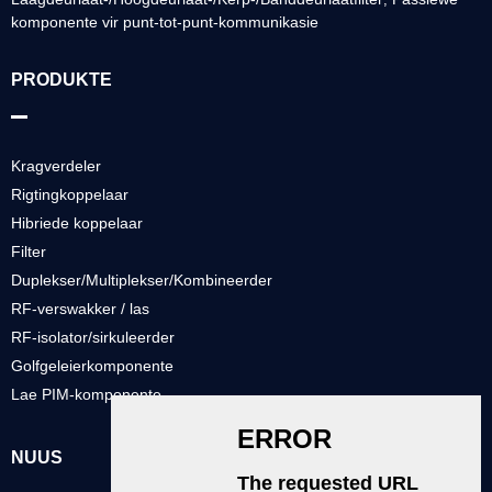
komponente vir punt-tot-punt-kommunikasie
PRODUKTE
Kragverdeler
Rigtingkoppelaar
Hibriede koppelaar
Filter
Duplekser/Multiplekser/Kombineerder
RF-verswakker / las
RF-isolator/sirkuleerder
Golfgeleierkomponente
Lae PIM-komponente
NUUS