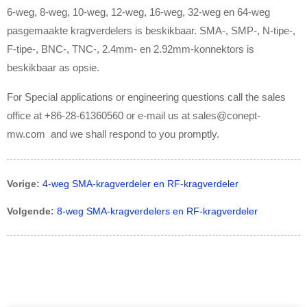
6-weg, 8-weg, 10-weg, 12-weg, 16-weg, 32-weg en 64-weg
pasgemaakte kragverdelers is beskikbaar. SMA-, SMP-, N-tipe-,
F-tipe-, BNC-, TNC-, 2.4mm- en 2.92mm-konnektors is
beskikbaar as opsie.
For Special applications or engineering questions call the sales
office at +86-28-61360560 or e-mail us at sales@conept-
mw.com and we shall respond to you promptly.
Vorige:
4-weg SMA-kragverdeler en RF-kragverdeler
Volgende:
8-weg SMA-kragverdelers en RF-kragverdeler