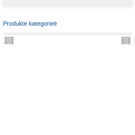
Produkte kategorieë
HOEKOM ONS KIES
Sedert sy stigting het ons fabriek eersteklasprodukte ontwikkel
volgens die beginsel
van kwaliteit eerste. Ons produkte het 'n uitstekende reputasie in