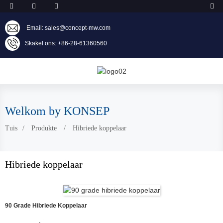
Email: sales@concept-mw.com
Skakel ons: +86-28-61360560
Welkom by KONSEP
Tuis
Produkte
Hibriede koppelaar
Hibriede koppelaar
90 Grade Hibriede Koppelaar