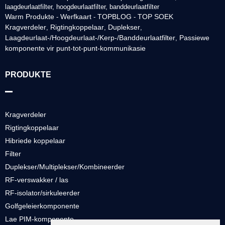
laagdeurlaatfilter, hoogdeurlaatfilter, banddeurlaatfilter
Warm Produkte
Werfkaart
TOPBLOG
TOP SOEK
-
-
-
Kragverdeler
Rigtingkoppelaar
Duplekser
,
,
,
Laagdeurlaat-/Hoogdeurlaat-/Kerp-/Banddeurlaatfilter
Passiewe
,
komponente vir punt-tot-punt-kommunikasie
PRODUKTE
Kragverdeler
Rigtingkoppelaar
Hibriede koppelaar
Filter
Duplekser/Multiplekser/Kombineerder
RF-verswakker / las
RF-isolator/sirkuleerder
Golfgeleierkomponente
Lae PIM-komponente