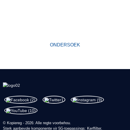
Sedert sy stigting het ons fabriek eersteklasprodukte ontwikkel
volgens die beginsel
van kwaliteit eerste. Ons produkte het 'n uitstekende reputasie in
die bedryf en waardevolle vertroue onder nuwe en ou kliënte
verwerf.
ONDERSOEK
© Kopiereg - 2026: Alle regte voorbehou.
Sterk aanbevole komponente vir 5G-toepassings: Kerffilter,